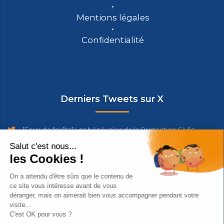
Mentions légales
Confidentialité
Derniers Tweets sur X
[Feux de forêts] Les bénévoles de la Protection Civile
ouvrent des Centres d'Hébergement d'Urgence à
Bordeaux et…
https://t.co/UtVt5VtE88
9 days ago
#Incendie
#Gironde
Toute la nuit, les opérations se sont
poursuivies dans les 5 nouvelles communes évacuées
autou…
https://t.co/TYzuoLa1UM
11 days ago