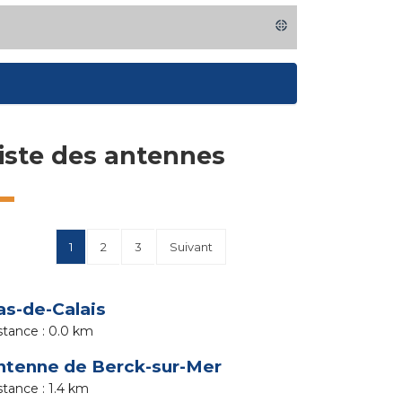
iste des antennes
1
2
3
Suivant
as-de-Calais
0.0 km
ntenne de Berck-sur-Mer
1.4 km