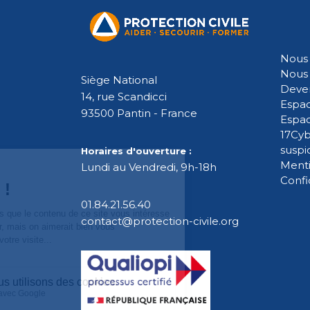
Nous 
Nous 
Siège National
Deven
14, rue Scandicci
Espac
93500 Pantin - France
Espa
17Cyb
suspi
Horaires d'ouverture :
Menti
Lundi au Vendredi, 9h-18h
Confi
01.84.21.56.40
contact@protection-civile.org