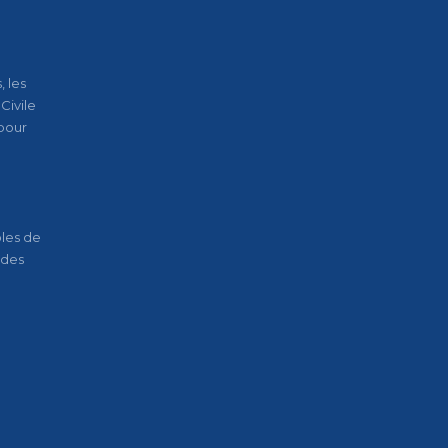
 les
Civile
pour
oles de
 des