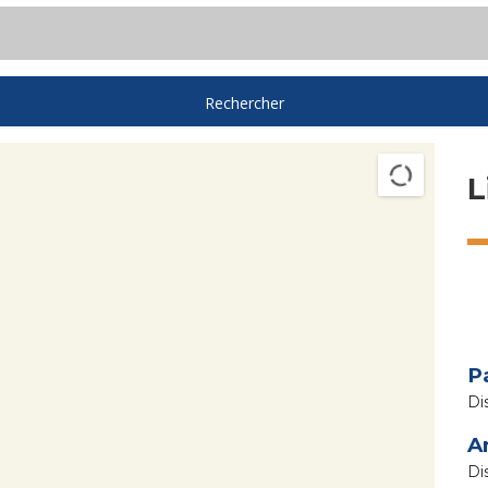
L
P
A