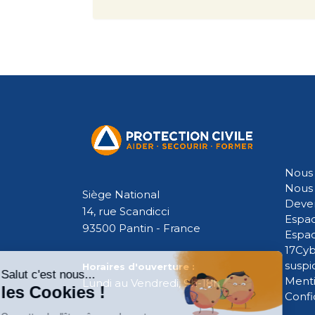
Nous 
Nous 
Siège National
Deven
14, rue Scandicci
Espac
93500 Pantin - France
Espa
17Cyb
suspi
Horaires d'ouverture :
Menti
Lundi au Vendredi, 9h-18h
Confi