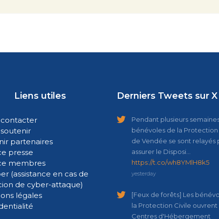
Liens utiles
Derniers Tweets sur X
contacter
Pendant plusieurs semaines,
soutenir
bénévoles de la Protection 
ir partenaires
de Vendée se sont relayés 
e presse
assurer le Disposi…
ce membres
https://t.co/wh8YMlH8k5
er (assistance en cas de
yesterday
cion de cyber-attaque)
ons légales
[Feux de forêts] Les bénév
dentialité
la Protection Civile ouvrent
Centres d'Hébergement