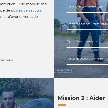
rotection Civile mobilise ses
Actions en temps de crises
lace de
postes de secours
ons et d’événements de
Catastrophes naturelles : ourag
Opérations de secours
Postes de secours évenements
 secours
Mission 2 : Aider