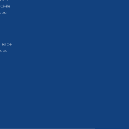
Civile
pour
oles de
 des