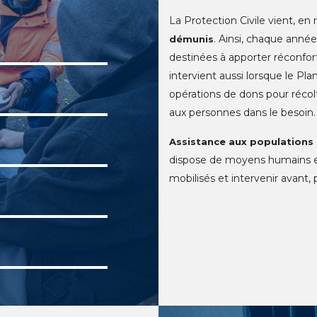
La Protection Civile vient, en
. Ainsi, chaque anné
démunis
destinées à apporter réconfort
intervient aussi lorsque le Pl
opérations de dons pour récol
aux personnes dans le besoin.
Assistance aux populations
dispose de moyens humains et
mobilisés et intervenir avant, 