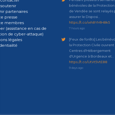
contacter
soutenir
bénévoles de la Protection 
ir partenaires
de Vendée se sont relayés 
e presse
assurer le Disposi…
ce membres
https://t.co/wh8YMlH8k5
er (assistance en cas de
7 hours ago
cion de cyber-attaque)
ons légales
[Feux de forêts] Les bénév
dentialité
la Protection Civile ouvrent
Centres d'Hébergement
d'Urgence à Bordeaux et…
https://t.co/UtVt5VtE88
9 days ago