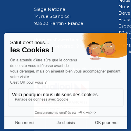
Nous 
Nous 
Siège National
Deven
14, rue Scandicci
Espac
93500 Pantin - France
Espa
17Cyb
suspi
Horaires d'ouverture :
Menti
Lundi au Vendredi, 9h-18h
Confi
01.84.21.56.40
contact@protection-civile.org