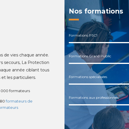
Nos formations
Formations PSC1
ns de vies chaque année.
Formations Grand Public
s secours, La Protection
haque année ciblant tous
Formations spécialisées
et les particuliers.
 000 formateurs
Formations aux professionnels
380
formateurs de
ormateurs