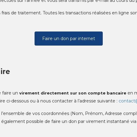
fectués sur l’année et vous sera transmis par e-mail au cours du
s frais de traitement. Toutes les transactions réalisées en ligne 
Faire un don par internet
ire
 faire un
en m
virement directement sur son compte bancaire
aire ci-dessous ou à nous contacter à l’adresse suivante :
contact@
ser l’ensemble de vos coordonnées (Nom, Prénom, Adresse complète
st également possible de faire un don par virement instantané via