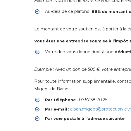
Exemple : Votre don de 100 € ne vous coûte rée
Au-delà de ce plafond,
66% du montant d
Le montant de votre soutien est à porter à la c
Vous êtes une entreprise soumise à l’impôt s
Votre don vous donne droit à une
déducti
Exemple : Avec un don de 500 €, votre entrepri
Pour toute information supplémentaire, conta
Migeot de Baran :
: 07.57.68.70.25
Par téléphone
:
alban.migeot@protection-civi
Par e-mail
:
Par voie postale à l’adresse suivante