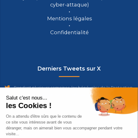
cyber-attaque)
Mentions légales
Confidentialité
Derniers Tweets sur X
Pendant plusieurs semaines, les bénévoles de la Protection
Civile de Vendée se sont relayés pour assurer le Disposi…
https://t.co/wh8YMlH8k5
2 days ago
[Feux de forêts] Les bénévoles de la Protection Civile
ouvrent des Centres d'Hébergement d'Urgence à
Bordeaux et…
https://t.co/UtVt5VtE88