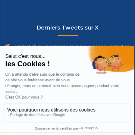
Derniers Tweets sur X
Pendant plusieurs semaines, les bénévoles de la Protection
Civile de Vendée se sont relayés pour assurer le Disposi…
https://t.co/wh8YMlH8k5
19 hours ago
[Feux de forêts] Les bénévoles de la Protection Civile
ouvrent des Centres d'Hébergement d'Urgence à
Bordeaux et…
https://t.co/UtVt5VtE88
10 days ago
© 2026 -
Protection Civile