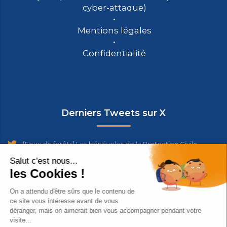
cyber-attaque)
Mentions légales
Confidentialité
Derniers Tweets sur X
[Feux de forêts] Les bénévoles de la Protection Civile
ouvrent des Centres d'Hébergement d'Urgence à
Bordeaux et…
https://t.co/UtVt5VtE88
9 days ago
#Incendie
#Gironde
Toute la nuit, les opérations se sont
poursuivies dans les 5 nouvelles communes évacuées
autou…
https://t.co/TYzuoLa1UM