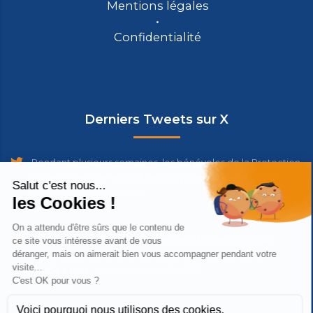
Mentions légales
Confidentialité
Derniers Tweets sur X
Pendant plusieurs semaines, les bénévoles de la Protection
Civile de Vendée se sont relayés pour assurer le Disposi…
https://t.co/wh8YMlH8k5
11 hours ago
[Feux de forêts] Les bénévoles de la Protection Civile
ouvrent des Centres d'Hébergement d'Urgence à
Bordeaux et…
https://t.co/UtVt5VtE88
9 days ago