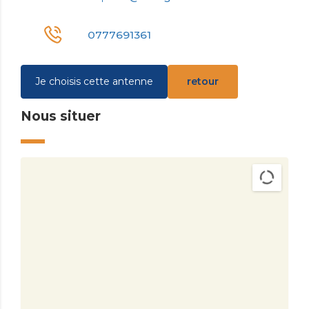
0777691361
Je choisis cette antenne
retour
Nous situer