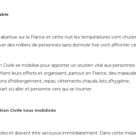
able
 abattue sur la France et cette nuit les températures vont chuter
r des milliers de personnes sans domicile fixe vont affronter c
on Civile se mobilise pour apporter un soutien vital aux personnes
ient leurs efforts et organisent, partout en France, des maraud
tions d’hébergement, repas, vêtements chauds, kits d’hygiène,
part où aller et personne vers qui se tourner.
tion Civile tous mobilisés
érables et doivent être secourus immédiatement. Dans cette miss