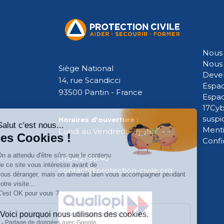
Nous 
Nous 
Siège National
Deven
14, rue Scandicci
Espac
93500 Pantin - France
Espa
17Cyb
suspi
Horaires d'ouverture :
Menti
Lundi au Vendredi, 9h-18h
Confi
01.84.21.56.40
contact@protection-civile.org