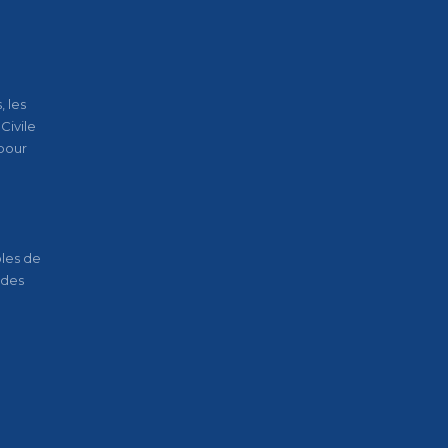
 les
Civile
pour
oles de
 des