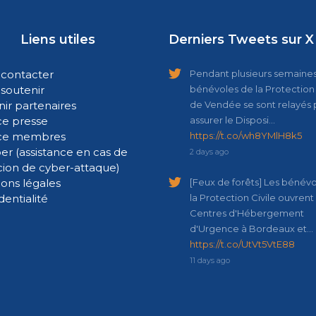
Liens utiles
Derniers Tweets sur X
contacter
Pendant plusieurs semaines,
soutenir
bénévoles de la Protection 
ir partenaires
de Vendée se sont relayés 
e presse
assurer le Disposi…
ce membres
https://t.co/wh8YMlH8k5
er (assistance en cas de
2 days ago
cion de cyber-attaque)
ons légales
[Feux de forêts] Les bénév
dentialité
la Protection Civile ouvrent
Centres d'Hébergement
d'Urgence à Bordeaux et…
https://t.co/UtVt5VtE88
11 days ago