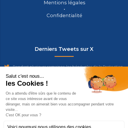
Mentions légales
Confidentialité
Derniers Tweets sur X
Pendant plusieurs semaines, les bénévoles de la Protection
Civile de Vendée se sont relayés pour assurer le Disposi…
https://t.co/wh8YMlH8k5
yesterday
[Feux de forêts] Les bénévoles de la Protection Civile
ouvrent des Centres d'Hébergement d'Urgence à
Bordeaux et…
https://t.co/UtVt5VtE88
11 days ago