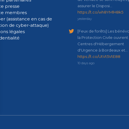
e presse
assurer le Disposi…
ce membres
https://t.co/wh8YMlH8k5
er (assistance en cas de
yesterday
cion de cyber-attaque)
ons légales
[Feux de forêts] Les bénév
dentialité
la Protection Civile ouvrent
Centres d'Hébergement
d'Urgence à Bordeaux et…
https://t.co/UtVt5VtE88
10 days ago