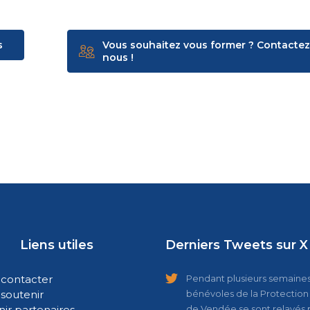
s
Vous souhaitez vous former ? Contactez
nous !
Liens utiles
Derniers Tweets sur X
contacter
Pendant plusieurs semaines,
soutenir
bénévoles de la Protection 
ir partenaires
de Vendée se sont relayés 