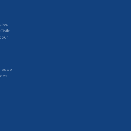
 les
Civile
pour
oles de
 des