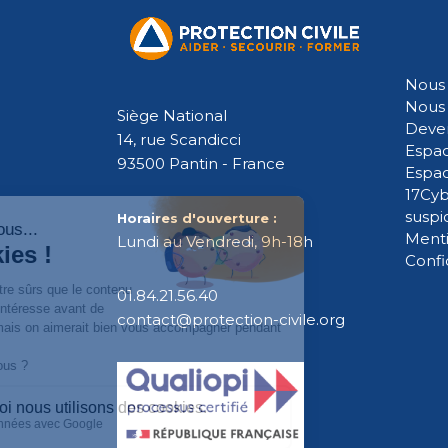
Nous 
Nous 
Siège National
Deven
14, rue Scandicci
Espac
93500 Pantin - France
Espa
17Cyb
suspi
Horaires d'ouverture :
Menti
Lundi au Vendredi, 9h-18h
Confi
01.84.21.56.40
contact@protection-civile.org