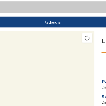
L
P
S