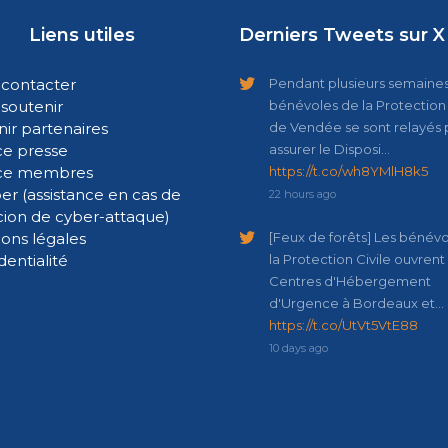
Liens utiles
Derniers Tweets sur X
contacter
Pendant plusieurs semaines,
soutenir
bénévoles de la Protection 
ir partenaires
de Vendée se sont relayés 
e presse
assurer le Disposi…
ce membres
https://t.co/wh8YMlH8k5
er (assistance en cas de
22 hours ago
cion de cyber-attaque)
ons légales
[Feux de forêts] Les bénév
dentialité
la Protection Civile ouvrent
Centres d'Hébergement
d'Urgence à Bordeaux et…
https://t.co/UtVt5VtE88
10 days ago