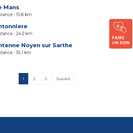
e Mans
15.8 km
ntonniere
24.2 km
ntenne Noyen sur Sarthe
35.1 km
1
2
3
Suivant