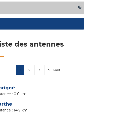
iste des antennes
1
2
3
Suivant
arigné
0.0 km
arthe
14.9 km